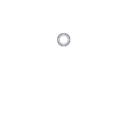
Robert Mainka
|
Feb. 11, 2026
Anker X1 Projekt
Dortmund
by
admin
|
Dez. 22, 2020